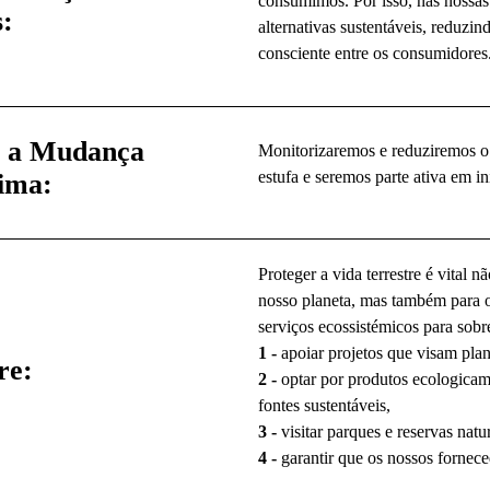
consumimos. Por isso, nas nossas
:
alternativas sustentáveis, reduz
consciente entre os consumidores
a a Mudança
Monitorizaremos e reduziremos o 
estufa e seremos parte ativa em i
ima:
Proteger a vida terrestre é vital
nosso planeta, mas também para
serviços ecossistémicos para sobr
1 -
apoiar projetos que visam plan
re:
2 -
optar por produtos ecologicam
fontes sustentáveis,
3 -
visitar parques e reservas natu
4 -
garantir que os nossos fornece