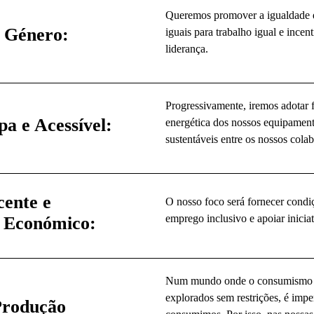
Queremos promover a igualdade de
e Género:
iguais para trabalho igual e ince
liderança.
Progressivamente, iremos adotar f
a e Acessível:
energética dos nossos equipamento
sustentáveis entre os nossos cola
cente e
O nosso foco será fornecer condiç
emprego inclusivo e apoiar inici
 Económico:
Num mundo onde o consumismo ten
explorados sem restrições, é imp
Produção