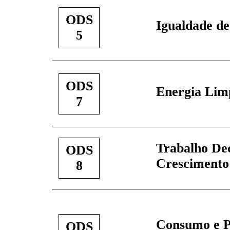
ODS
Igualdade d
5
ODS
Energia Limp
7
Trabalho De
ODS
Crescimento
8
Consumo e 
ODS