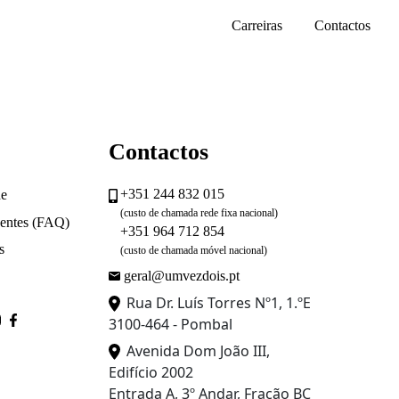
Carreiras
Contactos
Contactos
+351 244 832 015
de
(custo de chamada rede fixa nacional)
uentes (FAQ)
+351 964 712 854
s
(custo de chamada móvel nacional)
geral@umvezdois.pt
Rua Dr. Luís Torres Nº1, 1.ºE
3100-464 - Pombal
Avenida Dom João III,
Edifício 2002
Entrada A, 3º Andar, Fração BC